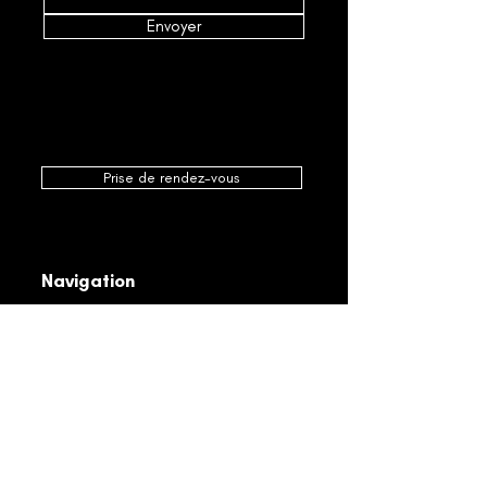
Envoyer
Prise de rendez-vous
Navigation
Accueil
À propos
Réalisations
Produits
Promotions
Nos services