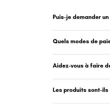
Puis-je demander un p
Oui, nous avons accès à plusieurs 
Quels modes de pai
Nous acceptons les paiements par c
partenaire, selon le mandat du pro
Aidez-vous à faire d
Bien sûr, nous pouvons vous aider à
Les produits sont-ils
La plupart de nos matériaux sont c
fonction du produit sélectionné.