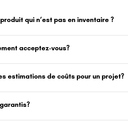
roduit qui n’est pas en inventaire ?
fournisseurs et pouvons le commander spécialement pour vous.
ement acceptez-vous?
arte de crédit(Mastercard et Visa), carte de débit, virement banca
jet.
es estimations de coûts pour un projet?
 évaluer les quantités nécessaires ainsi que le budget global pour v
 garantis?
ouverts par une garantie offerte par le fabricant. Notre équipe vo