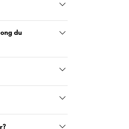
 nécessaire à la conception ainsi
long du
ébut. Ensuite, il vous revient
de garantir le bon déroulement du
pour vous accompagner dans vos
alement la bienvenue!
 un service clé en main à leurs
pour redonner vie aux espaces
r?