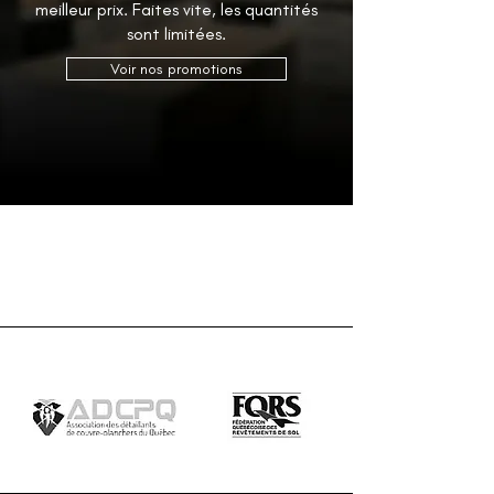
meilleur prix. Faites vite, les quantités
sont limitées.
Voir nos promotions
Accréditations