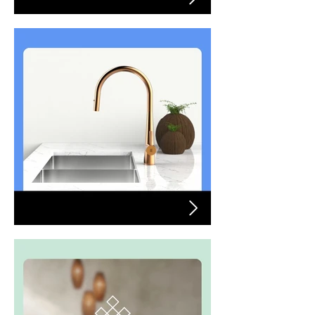
Peinture MF
Plomberie Zomodo