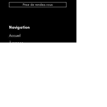
Prise de rendez-vous
Navigation
Accueil
À propos
Réalisations
Produits
Promotions
Nos services
Carrière
Nous contacter
Notre équipe
Index des fournisseurs