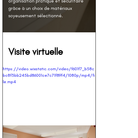
organisation pratique et sécuritaire 
grâce à un choix de matériaux 
soyeusement sélectionné.
Visite virtuelle
https://video.wixstatic.com/video/f601f7_b58c
bc8f3bb245bd86001ce7c71f89f4/1080p/mp4/fi
le.mp4