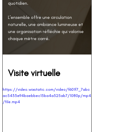
quotidien. 
L’ensemble offre une circulation 
naturelle, une ambiance lumineuse et 
une organisation réfléchie qui valorise 
chaque mètre carré.
Visite virtuelle
https://video.wixstatic.com/video/f601f7_7abc
ac5433e94baebbec15ba4a525ab7/1080p/mp4
/file.mp4