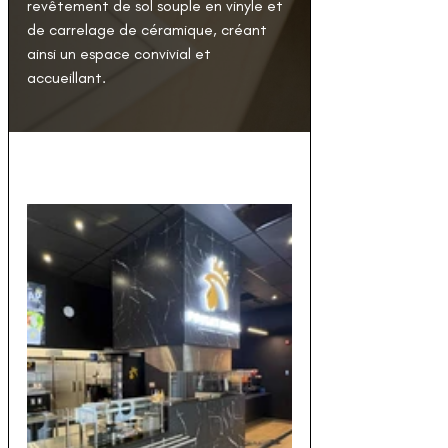
revêtement de sol souple en vinyle et 
de carrelage de 
céramique
, créant 
ainsi un espace convivial et 
accueillant.