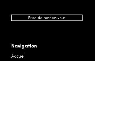
Prise de rendez-vous
Navigation
Accueil
À propos
Réalisations
Produits
Promotions
Nos services
Carrière
Nous contacter
Notre équipe