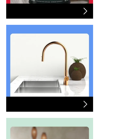
Peinture MF
Plomberie Zomodo